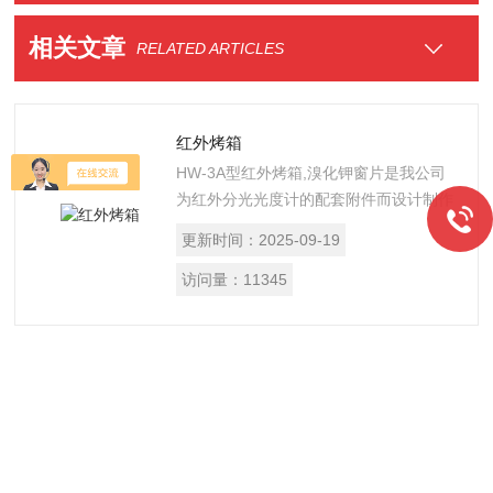
相关文章
RELATED ARTICLES
红外烤箱
HW-3A型红外烤箱,溴化钾窗片是我公司
为红外分光光度计的配套附件而设计制作
的，其主要用途为烘干易潮解的光谱纯溴
更新时间：
2025-09-19
化钾。以便于制作规范的红外分析试样。
由于该仪器还配有下置电辅助加热管，所
访问量：
11345
以还可作为其它烘烤用途。