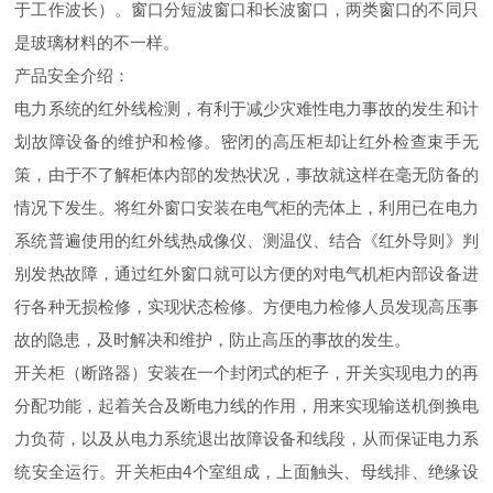
于工作波长）。窗口分短波窗口和长波窗口，两类窗口的不同只
是玻璃材料的不一样。
产品安全介绍：
电力系统的红外线检测，有利于减少灾难性电力事故的发生和计
划故障设备的维护和检修。密闭的高压柜却让红外检查束手无
策，由于不了解柜体内部的发热状况，事故就这样在毫无防备的
情况下发生。将红外窗口安装在电气柜的壳体上，利用已在电力
系统普遍使用的红外线热成像仪、测温仪、结合《红外导则》判
别发热故障，通过红外窗口就可以方便的对电气机柜内部设备进
行各种无损检修，实现状态检修。方便电力检修人员发现高压事
故的隐患，及时解决和维护，防止高压的事故的发生。
开关柜（断路器）安装在一个封闭式的柜子，开关实现电力的再
分配功能，起着关合及断电力线的作用，用来实现输送机倒换电
力负荷，以及从电力系统退出故障设备和线段，从而保证电力系
统安全运行。开关柜由4个室组成，上面触头、母线排、绝缘设