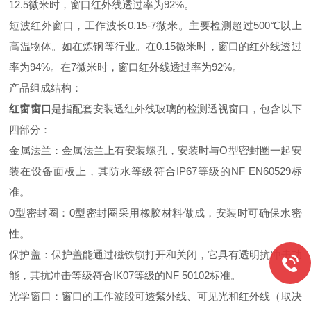
12.5微米时，窗口红外线透过率为92%。
短波红外窗口，工作波长0.15-7微米。主要检测超过500℃以上
高温物体。如在炼钢等行业。在0.15微米时，窗口的红外线透过
率为94%。在7微米时，窗口红外线透过率为92%。
产品组成结构：
红窗窗口
是指配套安装透红外线玻璃的检测透视窗口，包含以下
四部分：
金属法兰：金属法兰上有安装螺孔，安装时与O型密封圈一起安
装在设备面板上，其防水等级符合IP67等级的NF EN60529标
准。
0型密封圈：0型密封圈采用橡胶材料做成，安装时可确保水密
性。
保护盖：保护盖能通过磁铁锁打开和关闭，它具有透明抗冲击功
能，其抗冲击等级符合IK07等级的NF 50102标准。
光学窗口：窗口的工作波段可透紫外线、可见光和红外线（取决