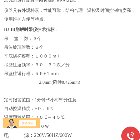
及丸剂进行崩解时限检测的药检仪器。
仪器具有外观朴素，性能可靠，结构合理，温控及时间控制精度高，
使用维护方便等特点。
BJ-III崩解时限仪
技术指标：
吊
篮
数：３个
吊篮玻璃管数
：６个
平底烧杯容积
：１０００ｍｌ
吊篮往返频率
：３０～３２次／分
吊篮往返行程
：５５
±１ｍｍ
2.0mm(附件0.425mm)
定时报警范围
：
1分钟~9小时59分任意
自动控温精度
：
±０．５℃
温度预置范围
：２０
℃～４５℃
加热
器功率
：５００Ｗ
电 源：220V/50HZ/600W