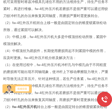
机可采用暂时将该冲模具孔堵住不用的方法维持生产，待生产任务不
紧时，再进行维修。fw-4红外压片机若磨损不是很严重可以通过用铰
刀铰冲杆孔的办法来恢复其同轴度，而磨损严重时需更换转台。
（2）fw-4红外压片机转台上移一般是由固定转台的锥度锁紧块松动
所致，通过紧固可以解决。
（3）中模上移，fw-4红外压片机大多是中模顶丝松动所致，紧固中
模顶丝解决。
（4）中模顶丝为易损件，长期使用磨损而起不到紧固中模的作用，
应及时更换。fw-4红外压片机分析及解决方法：
（1）在使用过程中，fw-4红外压片机冲杆孔与中模孔由于不同程度
的磨损将可能出现不同轴现象，使冲杆上下移动摩擦阻力增大，严重
时导致无法正常压片。针对这种情况，若生产任务紧，fw-4红外压片
机可采用暂时将该冲模具孔堵住不用的方法维持生产，待生产任务不
紧时，再进行维修。fw-4红外压片机若磨损不是很严重可以通过用铰
刀铰冲杆孔的办法来恢复其同轴度，而磨损严重时需更换转台。
（2）
fw-4红外压片机
转台上移一般是由固定转台的锥度锁紧块松动