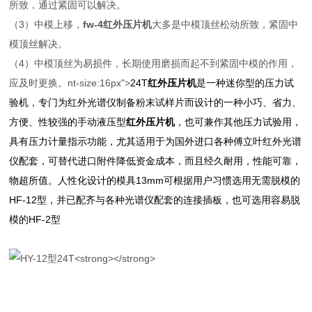
所致，通过紧固可以解决。
（3）中模上移，
fw-4红外压片机
大多是中模顶丝松动所致，紧固中
模顶丝解决。
（4）中模顶丝为易损件，长期使用磨损而起不到紧固中模的作用，
应及时更换。nt-size:16px">
24T
红外压片机
是一种迷你型的压力试
验机，专门为红外光谱仪制备粉末试样片而设计的一种小巧、省力、
方便、性较强的手动液压型
红外压片机
，也可兼作其他压力试验用，
具有压力计量指示功能，尤其适用于为国外进口各种傅立叶红外光谱
仪配套，可替代进口附件降低资金成本，而且经久耐用，性能可靠，
物超所值。人性化设计的模具13mm可根据用户习惯选用无需脱模的
HF-12型，并已配齐与各种光谱仪配套的连接插板，也可选用容易脱
模的HF-2型