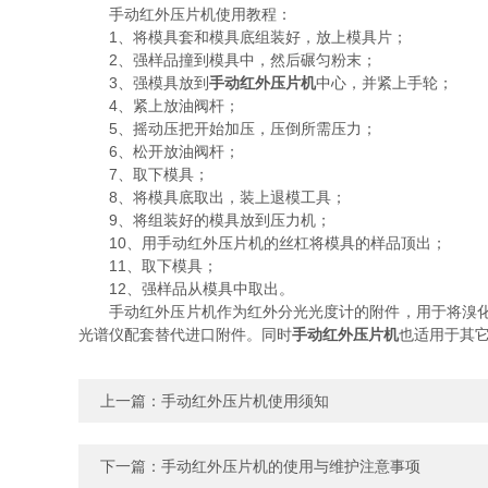
手动红外压片机使用教程：
1、将模具套和模具底组装好，放上模具片；
2、强样品撞到模具中，然后碾匀粉末；
3、强模具放到
手动红外压片机
中心，并紧上手轮；
4、紧上放油阀杆；
5、摇动压把开始加压，压倒所需压力；
6、松开放油阀杆；
7、取下模具；
8、将模具底取出，装上退模工具；
9、将组装好的模具放到压力机；
10、用手动红外压片机的丝杠将模具的样品顶出；
11、取下模具；
12、强样品从模具中取出。
手动红外压片机作为红外分光光度计的附件，用于将溴化钾(
光谱仪配套替代进口附件。同时
手动红外压片机
也适用于其
上一篇：
手动红外压片机使用须知
下一篇：
手动红外压片机的使用与维护注意事项