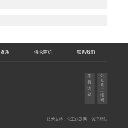
誉资质
供求商机
联系我们
公
手
众
机
号
浏
二
览
维
码
技术支持：
化工仪器网
管理登陆