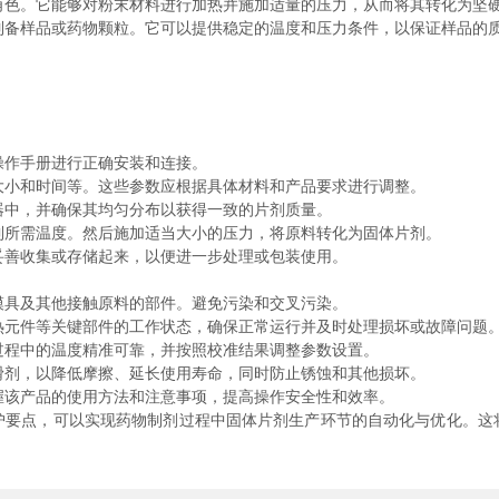
角色。它能够对粉末材料进行加热并施加适量的压力，从而将其转化为坚
制备样品或药物颗粒。它可以提供稳定的温度和压力条件，以保证样品的
操作手册进行正确安装和连接。
大小和时间等。这些参数应根据具体材料和产品要求进行调整。
器中，并确保其均匀分布以获得一致的片剂质量。
到所需温度。然后施加适当大小的压力，将原料转化为固体片剂。
妥善收集或存储起来，以便进一步处理或包装使用。
模具及其他接触原料的部件。避免污染和交叉污染。
热元件等关键部件的工作状态，确保正常运行并及时处理损坏或故障问题
过程中的温度精准可靠，并按照校准结果调整参数设置。
滑剂，以降低摩擦、延长使用寿命，同时防止锈蚀和其他损坏。
握该产品的使用方法和注意事项，提高操作安全性和效率。
点，可以实现药物制剂过程中固体片剂生产环节的自动化与优化。这