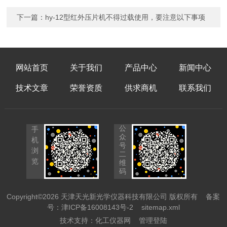
下一篇：
hy-12型红外压片机不得过载使用，要注意以下事项
网站首页
关于我们
产品中心
新闻中心
技术文章
荣誉资质
供求商机
联系我们
公
手
众
机
号
浏
二
览
维
码
Copyright©2026 天津天光新光学仪器科技有限公司 版权所有
备案
号：津ICP备16008143号-2
sitemap.xml
技术支持：
化工仪器网
管理登陆