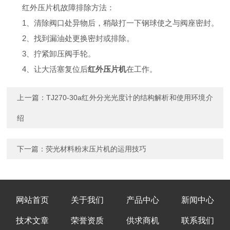
红外压片机故障排除方法：
1、清除阀口处异物后，稍敲打一下钢球使之与阀座密封。
2、找到漏油处更换密封或排除。
3、拧紧卸压阀手轮。
4、让大活塞复位后
红外压片机
在工作。
上一篇：
TJ270-30a红外分光光度计的结构解析和使用环境介
绍
下一篇：
荧光材料粉末压片机的运用技巧
网站首页
关于我们
产品中心
新闻中心
技术文章
荣誉资质
供求商机
联系我们