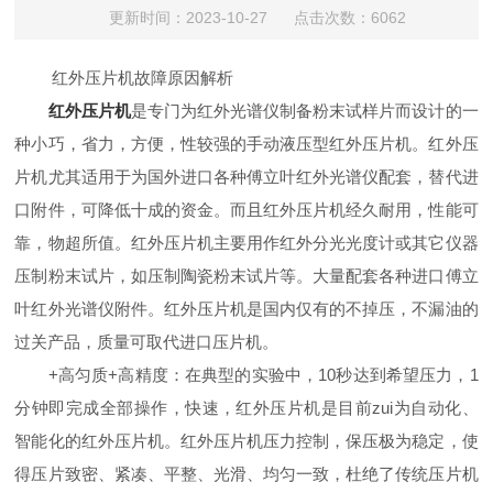
更新时间：2023-10-27 点击次数：6062
红外压片机故障
原因解析
红外压片机
是专门为红外光谱仪制备粉末试样片而设计的一
种小巧，省力，方便，性较强的手动液压型红外压片机。红外压
片机尤其适用于为国外进口各种傅立叶红外光谱仪配套，替代进
口附件，可降低十成的资金。而且红外压片机经久耐用，性能可
靠，物超所值。红外压片机主要用作红外分光光度计或其它仪器
压制粉末试片，如压制陶瓷粉末试片等。大量配套各种进口傅立
叶红外光谱仪附件。红外压片机是国内仅有的不掉压，不漏油的
过关产品，质量可取代进口压片机。
+高匀质+高精度：在典型的实验中，10秒达到希望压力，1
分钟即完成全部操作，快速，红外压片机是目前zui为自动化、
智能化的红外压片机。红外压片机压力控制，保压极为稳定，使
得压片致密、紧凑、平整、光滑、均匀一致，杜绝了传统压片机