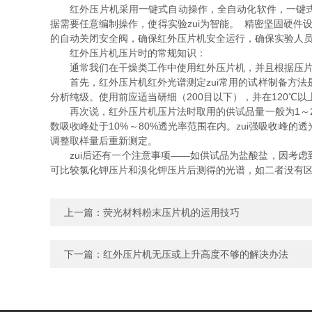
红外压片机采用一键式自动操作，全自动化软件，一键式自
据需要任意编制操作，使得实验zui为智能。 精密坚固硬件
的自动关闭安全阀，确保红外压片机安全运行，确保实验人
红外压片机压片时的常规知识：
通常我们在干燥类工作中使用红外压片机，并且根据压片的
首先，红外压片机红外光谱测定zui常用的试样制备方法是
分析纯级。使用前应适当研细（200目以下），并在120℃
再次说，红外压片机压片法时取用的供试品量一般为1～2
数吸收峰处于10%～80%透光率范围在内。zui强吸收峰的
调整取样量后重新测定。
zui后还有一个注意事项——如供试品为盐酸盐，因考虑
可比较氯化钾压片和溴化钾压片后测得的光谱，如二者没有
上一篇：
荧光材料粉末压片机的运用技巧
下一篇：
红外压片机无压或上升高度不够的解决办法