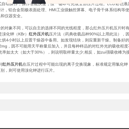
动操作，操作智能快速，按一键即可完成全部压片过程。LCD彩色液
设计，铝合金阳极表面处理、HMI工业级触控屏幕、电子骨干体系结构等
员和仪器安全。
对象不同，可以自主的选择不同的光线程度，那么红外压片机压片时有
溴化钾（KBr）
红外压片机
压片法（药典收载品种90%以上用此法），
以上烘4小时以上后置干燥器中备用。如发现结块，则应重新干燥。制备好的
mg，因不可能用天平称量后加入，并且每种样品的对红外光的吸收程度
透光率如太大（如大于30%），则说明取样量太少;相反，如zui强吸收
到
红外压片机
在压片过程中可能出现的离子交换现象，标准规定用氯化钾
区别，则可使用溴化钾进行压片。