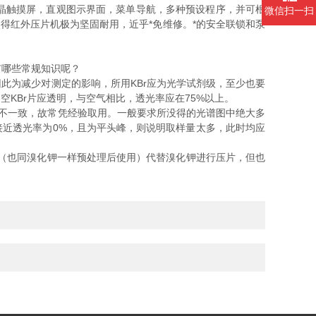
晶触摸屏，直观图示界面，菜单导航，多种预设程序，并可根
微信扫一扫
使得红外压片机极为坚固耐用，近乎*免维修。*的安全联锁和泵
哪些常规知识呢？
因此为减少对测定的影响，所用KBr应为光学试剂级，至少也要
空KBr片应透明，与空气相比，透光率应在75%以上。
不一致，故常凭经验取用。一般要求所没得的光谱图中绝大多
峰为接近透光率为0%，且为平头峰，则说明取样量太多，此时均应
（也同溴化钾一样预处理后使用）代替溴化钾进行压片，但也