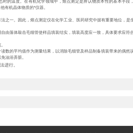
态时的温度。在有机化学领域中，熔点测定是辨认物质本性的基本手段
他有机晶体物质的*仪器。
方法之一。因此，熔点测定仪在化学工业、医药研究中据有重要地位，是生
用自由落体敲击毛细管使样品填装结实，填装高度应一致，具体要求应符
范。
个读数的平均值作为测量结果，以消除毛细管及样品制备填装带来的偶然
以免油浴弄脏。
方法进行。