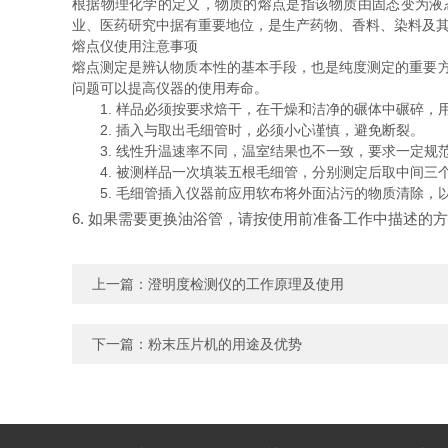
根据物理化学的定义，物质的熔点是指该物质由固态变为液
业、医药研究中据有重要地位，是生产药物、香料、染料及其
熔点仪使用注意事项
熔点测定是辨认物质本性的基本手段，也是纯度测定的重要
问题可以提高仪器的使用寿命。
1. 样品必须按要求焙干，在干燥和洁净的碾体中碾碎，
2. 插入与取出毛细管时，必须小心谨慎，避免断裂。
3. 线性升温速率不同，温室结果也不一致，要求一定规
4. 被测样品一次填装五根毛细管，分别测定后取中间三
5. 毛细管插入仪器前应用软布将外面沾污的物质清除，
6. 如果需要更换油浴管，请按使用前准备工作中描述的
上一篇：
澄明度检测仪的工作原理及使用
下一篇：
粉末压片机的用途及优势